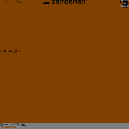
artico
nel
carrell
0
in campagna
Scarponi da Hiking
PREZZO