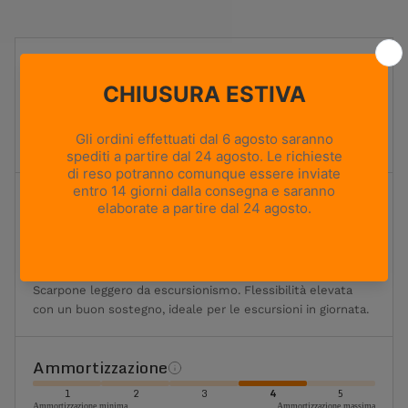
UTILIZZO
Hiking
PESO
400g
Based on size US 8 (Half Pair)
ALTEZZA TOMAIA
Media
Flessibilità
1
2
3
4
5
Massima flessibilità
Massima rigidità
Flessibile
Scarpone leggero da escursionismo. Flessibilità elevata
con un buon sostegno, ideale per le escursioni in giornata.
Ammortizzazione
1
2
3
4
5
Ammortizzazione minima
Ammortizzazione massima