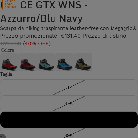
CIRCE GTX WNS -
VALIDO
SOLO
ONLINE
Azzurro/Blu Navy
Scarpa da hiking traspirante leather-free con Megagrip®
Prezzo promozionale
€131,40
Prezzo di listino
€219,00
(40% OFF)
Colore
Taglia
37
37½
38
38½
/
2