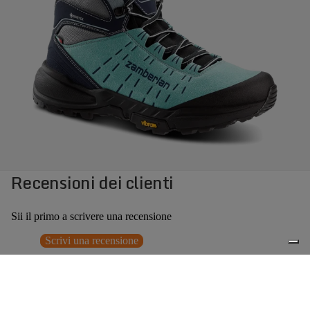
Recensioni dei clienti
Sii il primo a scrivere una recensione
Scrivi una recensione
Nessun elemento trovato
Potrebbero interessarti anche
Prezzo promozionale
€131,40
Prezzo
0