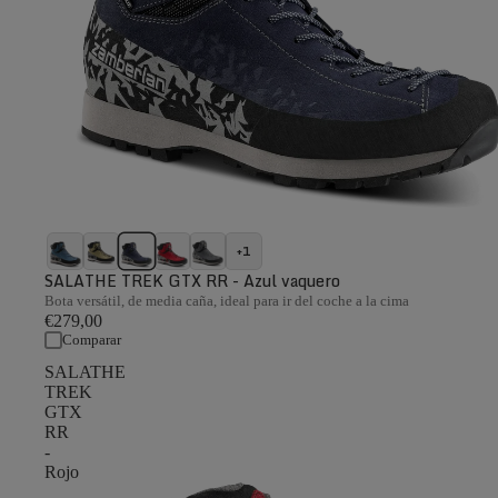
+1
SALATHE TREK GTX RR - Azul vaquero
Bota versátil, de media caña, ideal para ir del coche a la cima
€279,00
Comparar
SALATHE
TREK
GTX
RR
-
Rojo