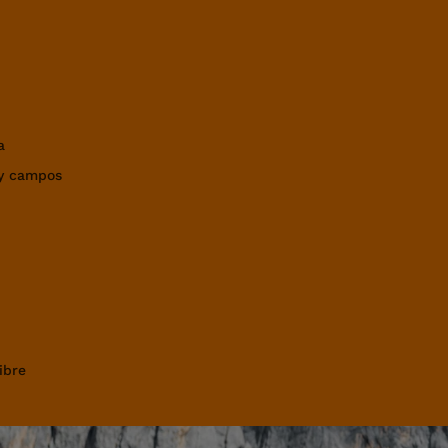
a
 y campos
ibre