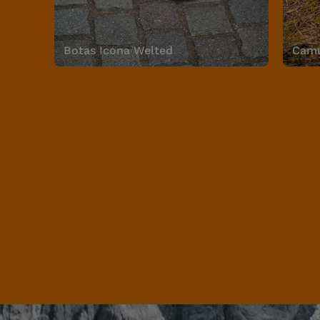
Botas Icona Welted
Camu