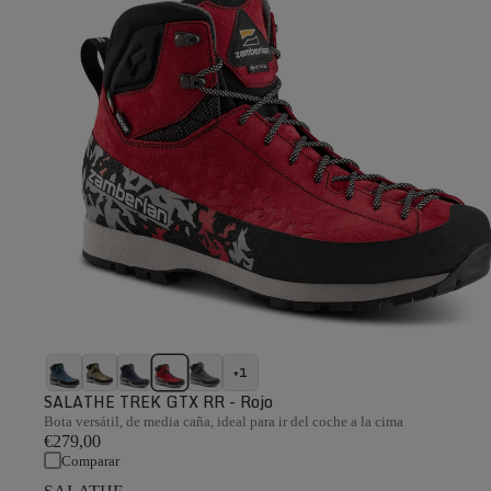
+1
SALATHE TREK GTX RR - Rojo
Bota versátil, de media caña, ideal para ir del coche a la cima
€279,00
Comparar