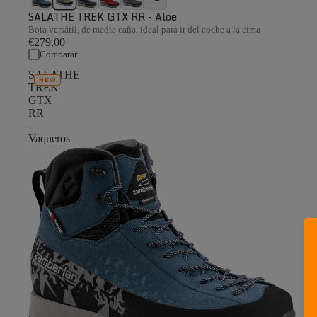
SALATHE TREK GTX RR - Aloe
Bota versátil, de media caña, ideal para ir del coche a la cima
€279,00
Comparar
SALATHE
NEW
TREK
GTX
RR
-
Vaqueros