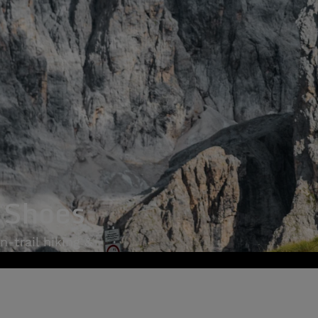
 Shoes
n-trail hiking &