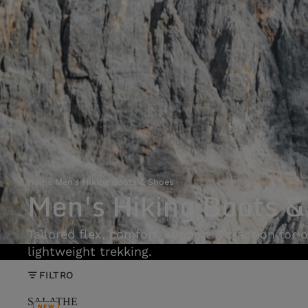
Home
›
Men's Hiking Boots & Shoes
Men's Hiking Boots &
Tailored flex, comfort, support & traction for o
lightweight trekking.
FILTRO
SALATHE
NEW