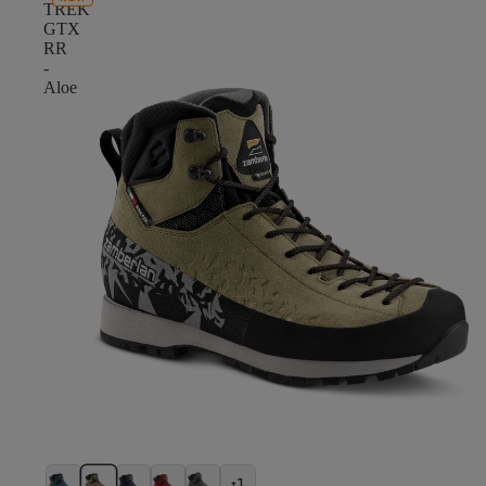
TREK
GTX
RR
-
Aloe
+1