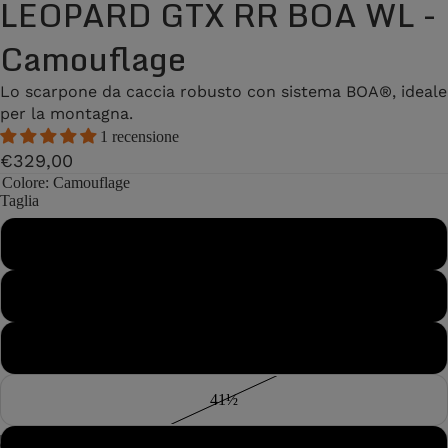
LEOPARD GTX RR BOA WL -
Camouflage
Lo scarpone da caccia robusto con sistema BOA®, ideale
per la montagna.
1 recensione
€329,00
Colore
: Camouflage
Taglia
40
40½
41
41½
/
2