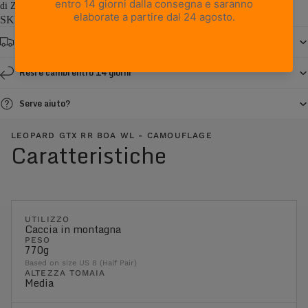
di Zamberlan, garantisce la robustezza, la...
Read more
SKU: 4013PM7GWL-0C
Spedizione gratuita da € 150
Resi e cambi entro 14 giorni
Serve aiuto?
LEOPARD GTX RR BOA WL - CAMOUFLAGE
Caratteristiche
UTILIZZO
Caccia in montagna
PESO
770g
Based on size US 8 (Half Pair)
ALTEZZA TOMAIA
Media