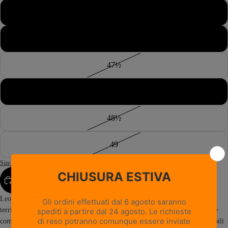
46½
47
47½
48
48½
49
Size Guide
AGGIUNGI AL CARRELLO
Leopard GTX RR BOA è la scelta ideale per la caccia in alta montagna, nei
territori più selvaggi e nei boschi fitti, dove sono fondamentali protezione e
comfort. Sviluppato su una delle strutture da caccia più collaudate e affidabili