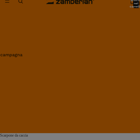
artico
nel
carrell
0
in campagna
Scarpone da caccia