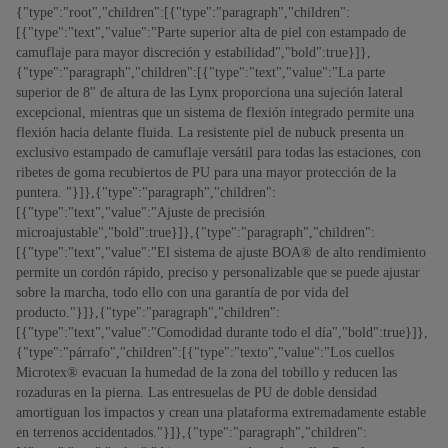
{"type":"root","children":[{"type":"paragraph","children":
[{"type":"text","value":"Parte superior alta de piel con estampado de
camuflaje para mayor discreción y estabilidad","bold":true}]},
{"type":"paragraph","children":[{"type":"text","value":"La parte
superior de 8" de altura de las Lynx proporciona una sujeción lateral
excepcional, mientras que un sistema de flexión integrado permite una
flexión hacia delante fluida. La resistente piel de nubuck presenta un
exclusivo estampado de camuflaje versátil para todas las estaciones, con
ribetes de goma recubiertos de PU para una mayor protección de la
puntera. "}]},{"type":"paragraph","children":
[{"type":"text","value":"Ajuste de precisión
microajustable","bold":true}]},{"type":"paragraph","children":
[{"type":"text","value":"El sistema de ajuste BOA® de alto rendimiento
permite un cordón rápido, preciso y personalizable que se puede ajustar
sobre la marcha, todo ello con una garantía de por vida del
producto."}]},{"type":"paragraph","children":
[{"type":"text","value":"Comodidad durante todo el día","bold":true}]},
{"type":"párrafo","children":[{"type":"texto","value":"Los cuellos
Microtex® evacuan la humedad de la zona del tobillo y reducen las
rozaduras en la pierna. Las entresuelas de PU de doble densidad
amortiguan los impactos y crean una plataforma extremadamente estable
en terrenos accidentados."}]},{"type":"paragraph","children":