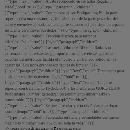
[{"type":"text","value":"Ajuste reconocido en las tallas Regular y
Wide","bold":true}]},{"type":"paragraph","children":
[{"type":"text","value":"Con nuestro ajuste Backpacking Fit, la parte
superior crea una curvatura visible alrededor de la parte posterior del
talón y envuelve cómodamente la parte superior del pie, dejando espacio
suficiente para mover los dedos. "}]},{"type":"paragraph","children":
[{"type":"text","value":"Tracción discreta para terrenos
difíciles","bold":true}]},{"type":"paragraph","children":
[{"type":"text","value":"Las suelas Vibram® 3D camufladas son
extremadamente resistentes y proporcionan un excelente agarre, un
balancín delantero que facilita el impulso y un frenado sólido en los
descensos. Los tacos grandes son fáciles de limpiar. "}]},
{"type":"paragraph","children":[{"type":"text","value":"Preparadas para
cualquier condición meteorológica","bold":true}]},
{"type":"paragraph","children":[{"type":"text","value":"La parte
superior con tratamiento Hydrobloc® y las membranas GORE-TEX®
Performance Comfort garantizan un rendimiento impermeable y
transpirable. "}]},{"type":"paragraph","children":
[{"type":"text","value":"Se puede resolar y está diseñadas para durar
mucho tiempo","bold":true}]},{"type":"paragraph","children":
[{"type":"text","value":"Fabricadas en Italia y re-suolables con suelas
originales Vibram® para que duren toda la vida."}]}]}
Waterproof
Resolable
Made in Italy