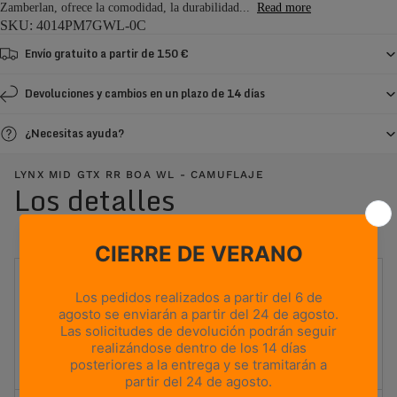
Zamberlan, ofrece la comodidad, la durabilidad...
Read more
SKU: 4014PM7GWL-0C
Envío gratuito a partir de 150 €
Devoluciones y cambios en un plazo de 14 días
¿Necesitas ayuda?
LYNX MID GTX RR BOA WL - CAMUFLAJE
Los detalles
IDEAL PARA
Caza de montaña
PESO
810g
Based on size US 8 (Half Pair)
ALTURA DE LA CAÑA
Media