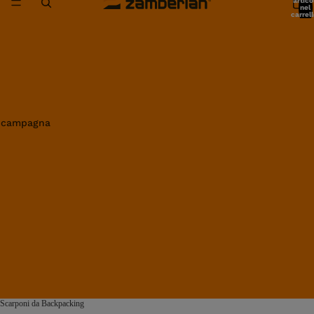
artico
nel
carrell
0
in campagna
Scarponi da Backpacking