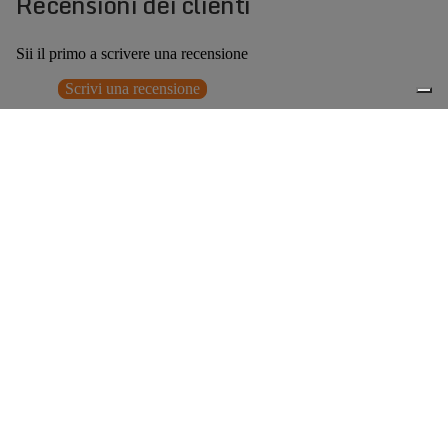
Recensioni dei clienti
Sii il primo a scrivere una recensione
Scrivi una recensione
Nessun elemento trovato
Potrebbero interessarti anche
€329,00
0
Accessori consigliati
Spedizione gratuita sopra ai 150,00€
Italian Design since 1929
Resi facili entro 14 giorni
Hai bisogno di aiuto?