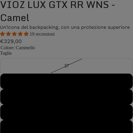
VIOZ LUX GTX RR WNS -
Camel
Un’icona del backpacking, con una protezione superiore
19 recensioni
€329,00
Colore
: Cammello
Taglia
37
37½
38
38½
39
/
8