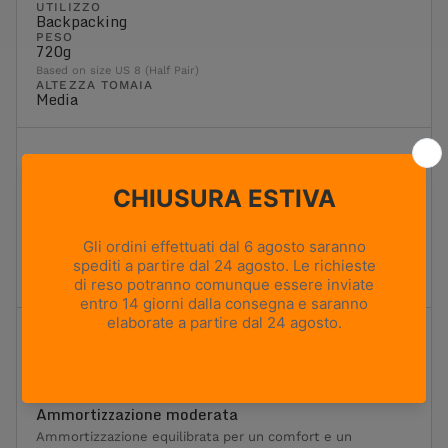
UTILIZZO
Backpacking
PESO
720g
Based on size US 8 (Half Pair)
ALTEZZA TOMAIA
Media
Flessibilità
1
2
3
4
5
Massima flessibilità
Massima rigidità
Moderatamente flessibile
Ideale per l'escursionismo e il trekking classici. Offre un
equilibrio ottimale tra flessibilità, sostegno e stabilità.
Ammortizzazione
1
2
3
4
5
Ammortizzazione minima
Ammortizzazione massima
Ammortizzazione moderata
Ammortizzazione equilibrata per un comfort e un