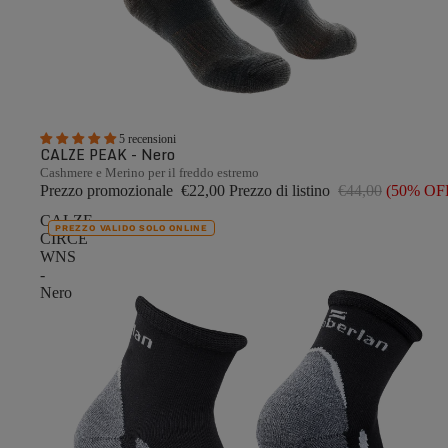
5 recensioni
CALZE PEAK - Nero
Cashmere e Merino per il freddo estremo
Prezzo promozionale
€22,00
Prezzo di listino
€44,00
(50% OF
CALZE
PREZZO VALIDO SOLO ONLINE
CIRCE
WNS
-
Nero