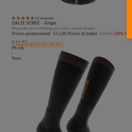
10 recensioni
CALZE SCREE - Grigio
Progettato per il trekking con zaino e carichi pesanti
Prezzo promozionale
€12,00
Prezzo di listino
€24,00
(50% OF
CALZE
PREZZO VALIDO SOLO ONLINE
PEAK
-
Nero