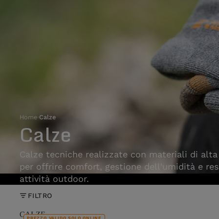
Home
›
Calze
Calze
Calze tecniche realizzate con materiali di alta
per offrire comfort, gestione dell'umidità e res
attività outdoor.
FILTRO
CALZE
PREZZO VALIDO SOLO ONLINE