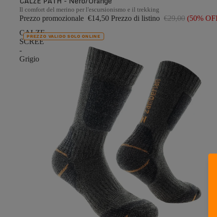
CALZE PATH - Nero/Orange
Il comfort del merino per l'escursionismo e il trekking
Prezzo promozionale
€14,50
Prezzo di listino
€29,00
(50% OF
CALZE
PREZZO VALIDO SOLO ONLINE
SCREE
-
Grigio