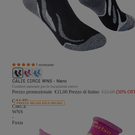
1 recensione
CALZE CIRCE WNS - Nero
Comfort naturale per le escursioni estive
Prezzo promozionale
€11,00
Prezzo di listino
€22,00
(50% OF
CALZE
PREZZO VALIDO SOLO ONLINE
CIRCE
WNS
-
Fuxia