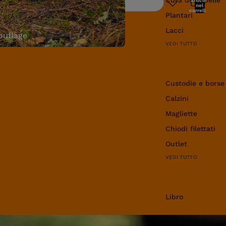
articoli
Ricerca
nel
carrello:
Plantari
0
Lacci
uflage
VEDI TUTTO
Abbigliamento e 
Custodie e borse
Calzini
Magliette
Chiodi filettati
Outlet
VEDI TUTTO
Libro
Libro