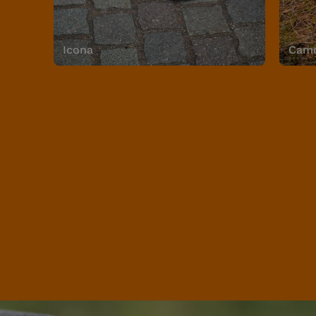
Icona
Camo