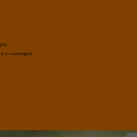
gna
a e in campagna