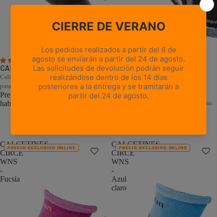
5 reseñas
1 reseña
CALCETINES PEAK - Negro
Calidez de la cachemira y la lana merina
CALCETINES CIRCE WNS -
para el frío extremo
Negro
Precio de oferta
€22,00
Precio
habitual
€44,00
(50% OFF)
Comodidad natural para el senderismo
de verano
Precio de oferta
€11,00
Precio
habitual
€22,00
(50% OFF)
CALCETINES
CALCETINES
PRECIO EXCLUSIVO ONLINE
PRECIO EXCLUSIVO ONLINE
CIRCE
CIRCE
WNS
WNS
-
-
Fucsia
Azul
claro