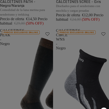
CALCETINES PATH -
CALCETINES SCREE - Gris
Negro/Naranja
Diseñados para el senderismo con
Comodidad de la lana merina para
mochila y cargas pesadas
senderismo y trekking
Precio de oferta
€12,00
Precio
Precio de oferta
€14,50
Precio
habitual
€24,00
(50% OFF)
habitual
€29,00
(50% OFF)
CALCETINES
CALCETINES
PRECIO EXCLUSIVO ONLINE
PRECIO EXCLUSIVO ONLINE
PEAK
CIRCE
-
WNS
Negro
-
Negro