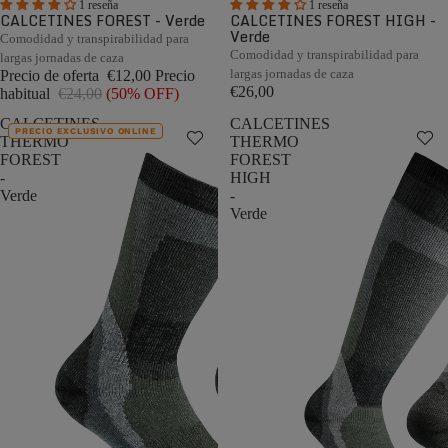
1 reseña
1 reseña
CALCETINES FOREST - Verde
CALCETINES FOREST HIGH -
Verde
Comodidad y transpirabilidad para
Comodidad y transpirabilidad para
largas jornadas de caza
largas jornadas de caza
Precio de oferta
€12,00
Precio
€26,00
habitual
€24,00
(50% OFF)
CALCETINES
CALCETINES
PRECIO EXCLUSIVO ONLINE
THERMO
THERMO
FOREST
FOREST
-
HIGH
Verde
-
Verde