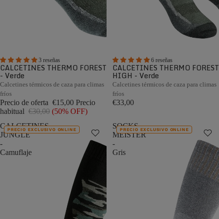
3 reseñas
6 reseñas
CALCETINES THERMO FOREST
CALCETINES THERMO FOREST
- Verde
HIGH - Verde
Calcetines térmicos de caza para climas
Calcetines térmicos de caza para climas
fríos
fríos
Precio de oferta
€15,00
Precio
€33,00
habitual
€30,00
(50% OFF)
CALCETINES
SOCKS
PRECIO EXCLUSIVO ONLINE
PRECIO EXCLUSIVO ONLINE
JUNGLE
MEISTER
-
-
Camuflaje
Gris