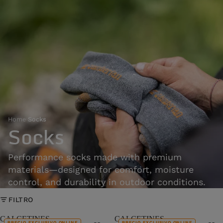
Home
›
Socks
Socks
Performance socks made with premium
materials—designed for comfort, moisture
control, and durability in outdoor conditions.
FILTRO
CALCETINES
CALCETINES
PRECIO EXCLUSIVO ONLINE
PRECIO EXCLUSIVO ONLINE