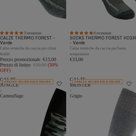
3 recensioni
6 recensioni
CALZE THERMO FOREST -
SOCKS THERMO FOREST HIGH
Verde
- Verde
Calze termiche da caccia per climi
Calze termiche da caccia per basse
freddi
temperature
Prezzo promozionale
€15,00
€33,00
Prezzo di listino
€30,00
(50%
OFF)
CALZE
CALZE
PREZZO VALIDO SOLO ONLINE
PREZZO VALIDO SOLO ONLINE
JUNGLE
MEISTER
-
-
Camouflage
Grigio