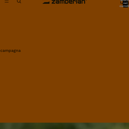
artico
nel
carrell
0
in campagna