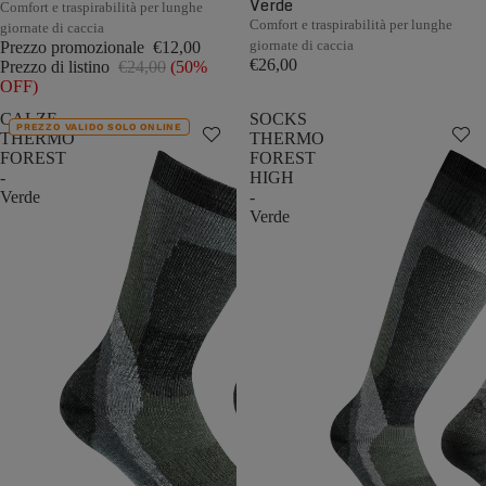
Verde
Comfort e traspirabilità per lunghe
Comfort e traspirabilità per lunghe
giornate di caccia
giornate di caccia
Prezzo promozionale
€12,00
€26,00
Prezzo di listino
€24,00
(50%
OFF)
CALZE
SOCKS
PREZZO VALIDO SOLO ONLINE
THERMO
THERMO
FOREST
FOREST
-
HIGH
Verde
-
Verde