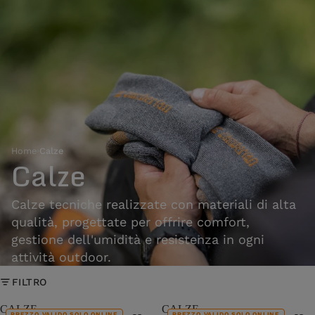
Home
›
Calze
Calze
Calze tecniche realizzate con materiali di alta
qualità, progettate per offrire comfort,
gestione dell'umidità e resistenza in ogni
attività outdoor.
FILTRO
CALZE
CALZE
PREZZO VALIDO SOLO ONLINE
PREZZO VALIDO SOLO ONLINE