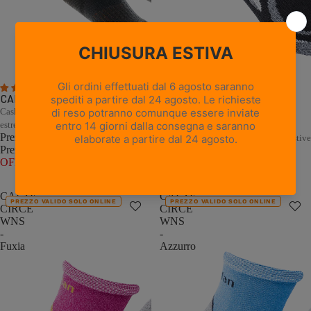
5 recensioni
1 recensione
CALZE PEAK - Nero
Cashmere e Merino per il freddo
CALZE CIRCE WNS - Nero
estremo
Prezzo promozionale
€22,00
Comfort naturale per le escursioni estive
Prezzo di listino
€44,00
(50%
Prezzo promozionale
€11,00
OFF)
Prezzo di listino
€22,00
(50%
OFF)
CALZE
CALZE
PREZZO VALIDO SOLO ONLINE
PREZZO VALIDO SOLO ONLINE
CIRCE
CIRCE
WNS
WNS
-
-
Fuxia
Azzurro