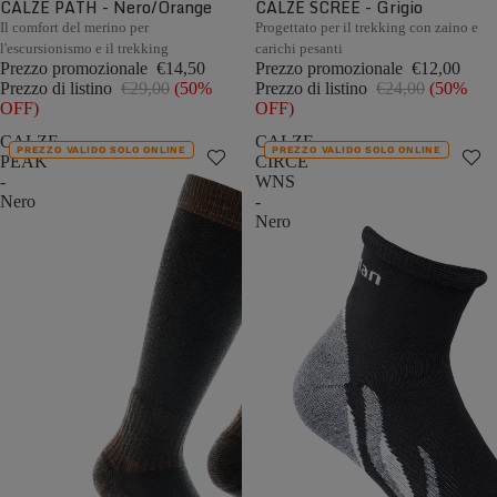
CALZE PATH - Nero/Orange
CALZE SCREE - Grigio
Il comfort del merino per
Progettato per il trekking con zaino e
l'escursionismo e il trekking
carichi pesanti
Prezzo promozionale
€14,50
Prezzo promozionale
€12,00
Prezzo di listino
€29,00
(50%
Prezzo di listino
€24,00
(50%
OFF)
OFF)
CALZE
CALZE
PREZZO VALIDO SOLO ONLINE
PREZZO VALIDO SOLO ONLINE
PEAK
CIRCE
-
WNS
Nero
-
Nero