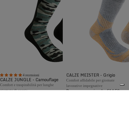
CALZE MEISTER - Grigio
4 recensioni
CALZE JUNGLE - Camouflage
Comfort affidabile per giornate
Comfort e traspirabilità per lunghe
lavorative impegnative
giornate di caccia
Prezzo promozionale
€14,50
Prezzo promozionale
€13,80
Prezzo di listino
€29,00
(50%
Prezzo di listino
€27,60
(50%
OFF)
OFF)
Le calze Zamberlan sono realizzate secondo i più elevati
0
standard qualitativi e impiegano materiali e tecnologie di
eccellenza, come lana Merino, cashmere e altre fibre
pregiate. Interamente Made in Italy, sono progettate per