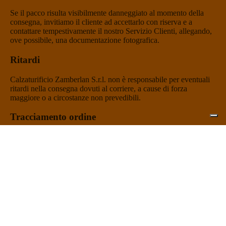
Se il pacco risulta visibilmente danneggiato al momento della
consegna, invitiamo il cliente ad accettarlo con riserva e a
contattare tempestivamente il nostro Servizio Clienti, allegando,
ove possibile, una documentazione fotografica.
Ritardi
Calzaturificio Zamberlan S.r.l. non è responsabile per eventuali
ritardi nella consegna dovuti al corriere, a cause di forza
maggiore o a circostanze non prevedibili.
Tracciamento ordine
Una volta spedito, l’ordine sarà accompagnato da un’email di
conferma contenente il link per il tracciamento.
Problemi di consegna
Se non ricevi il tuo ordine entro i tempi di consegna indicati
nella presente policy, ti invitiamo a contattare il nostro Servizio
Clienti tramite la sezione
Contatti
del sito.