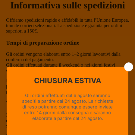
Informativa sulle spedizioni
Offriamo spedizioni rapide e affidabili in tutta l’Unione Europea,
tramite corrieri selezionati. La spedizione è gratuita per ordini
superiori a 150€.
Tempi di preparazione ordine
Gli ordini vengono elaborati entro 1–2 giorni lavorativi dalla
conferma del pagamento.
Gli ordini effettuati durante il weekend o nei giorni festivi
saranno gestiti a partire dal primo giorno lavorativo successivo.
Durante periodi di elevato volume di ordini, come iniziative
promozionali, saldi o festività, i tempi di preparazione
potrebbero estendersi fino a 4 giorni lavorativi.
Tempi di consegna
I tempi di consegna decorrono dalla data di spedizione
dell'ordine, comunicata tramite l'e-mail di conferma della
spedizione, e non dalla data di acquisto.