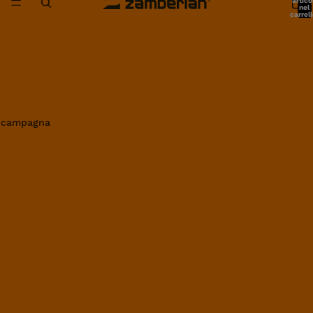
artico
nel
carrell
0
in campagna