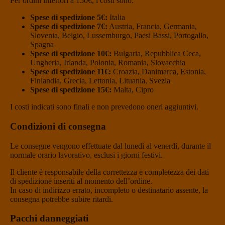
Per ordini inferiori a 150€, i costi sono:
Spese di spedizione 5€:
Italia
Spese di spedizione 7€:
Austria, Francia, Germania,
Slovenia, Belgio, Lussemburgo, Paesi Bassi, Portogallo,
Spagna
Spese di spedizione 10€:
Bulgaria, Repubblica Ceca,
Ungheria, Irlanda, Polonia, Romania, Slovacchia
Spese di spedizione 11€:
Croazia, Danimarca, Estonia,
Finlandia, Grecia, Lettonia, Lituania, Svezia
Spese di spedizione 15€:
Malta, Cipro
I costi indicati sono finali e non prevedono oneri aggiuntivi.
Condizioni di consegna
Le consegne vengono effettuate dal lunedì al venerdì, durante il
normale orario lavorativo, esclusi i giorni festivi.
Il cliente è responsabile della correttezza e completezza dei dati
di spedizione inseriti al momento dell’ordine.
In caso di indirizzo errato, incompleto o destinatario assente, la
consegna potrebbe subire ritardi.
Pacchi danneggiati