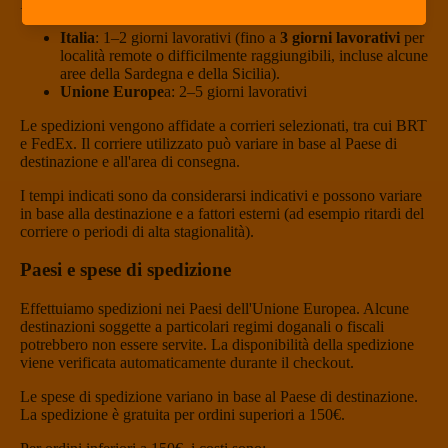
I tempi di consegna stimati sono:
Italia
: 1–2 giorni lavorativi (fino a
3 giorni lavorativi
per
località remote o difficilmente raggiungibili, incluse alcune
aree della Sardegna e della Sicilia).
Unione Europe
a: 2–5 giorni lavorativi
Le spedizioni vengono affidate a corrieri selezionati, tra cui BRT
e FedEx. Il corriere utilizzato può variare in base al Paese di
destinazione e all'area di consegna.
I tempi indicati sono da considerarsi indicativi e possono variare
in base alla destinazione e a fattori esterni (ad esempio ritardi del
corriere o periodi di alta stagionalità).
Paesi e spese di spedizione
Effettuiamo spedizioni nei Paesi dell'Unione Europea. Alcune
destinazioni soggette a particolari regimi doganali o fiscali
potrebbero non essere servite. La disponibilità della spedizione
viene verificata automaticamente durante il checkout.
Le spese di spedizione variano in base al Paese di destinazione.
La spedizione è gratuita per ordini superiori a 150€.