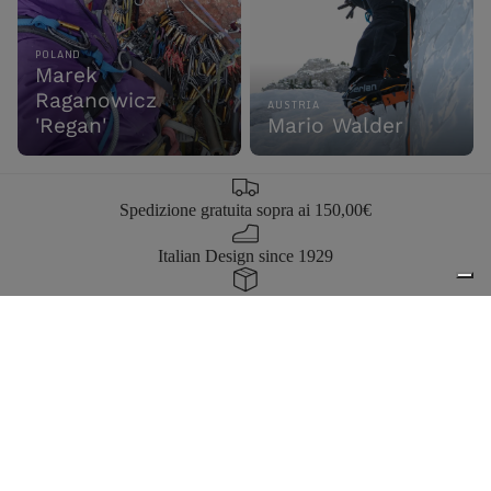
POLAND
Marek
Raganowicz
AUSTRIA
'Regan'
Mario Walder
Spedizione gratuita sopra ai 150,00€
Italian Design since 1929
Resi facili entro 14 giorni
Hai bisogno di aiuto?
Iscriviti alla newsletter
Ottieni il 10% di sconto sul tuo primo ordine e accedi a offerte
esclusive e anteprime dei nuovi prodotti.