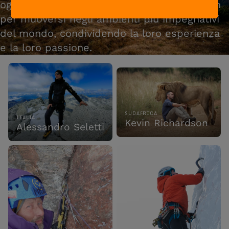
ogni giorno scelgono gli scarponi Zamberlan
per muoversi negli ambienti più impegnativi
del mondo, condividendo la loro esperienza
e la loro passione.
SUDAFRICA
ITALIA
Kevin Richardson
Alessandro Seletti