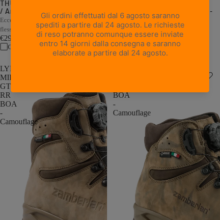
THUNDER PRO GTX - Muschio
1 recensione
/ Arancione
RONDANE GTX RR BOA WL -
Nero/Arancione
Eccellente ammortizzazione, supporto e
Calzata di precisione con doppio
flessibilità in pesi ridotti
BOA®
€299,00
€449,00
Confronta
Confronta
LYNX
LEOPARD
MID
GTX
GTX
RR
RR
BOA
BOA
-
-
Camouflage
Camouflage