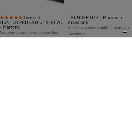
THUNDER GTX - Marrone /
3 recensioni
HUNTER PRO EVO GTX RR WL
Arancione
- Marrone
Ammortizzazione e stabilità adattive a
Scarpone da caccia termico per climi
ogni passo
freddi
€279,00
€369,00
Confronta
Confronta
La collezione di scarponi da caccia Zamberlan racchiude
decenni di esperienza nella calzatura Made in Italy.
0
Progettati per la caccia in montagna, collina e pianura, tutti
i modelli combinano resistenza, comfort e impermeabilità,
grazie alla fodera GORE-TEX, alle suole Vibram® e alla
disponibilità della calzata Wide Last per chi necessita di
maggiore volume e comfort.
Spedizione gratuita sopra ai 150,00€
Italian Design since 1929
Resi facili entro 14 giorni