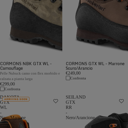
CORMONS NBK GTX WL -
CORMONS GTX WL - Marrone
Camouflage
Scuro/Arancio
€249,00
Pelle Nubuck camo con flex morbido e
Confronta
calzata a pianta larga
€299,00
Confronta
DAKOTA
SEILAND
ARRIVING SOON
GTX
GTX
WL
RR
-
-
Nero/Marrone
Nero/Arancione