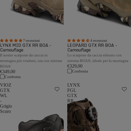
7 recensioni
4 recensioni
LYNX MID GTX RR BOA -
LEOPARD GTX RR BOA -
Camouflage
Camouflage
Il nostro scarpone da caccia in
Lo scarpone da caccia robusto con
montagna più venduto, ora con sistema
sistema BOA®, ideale per la montagna
€329,00
BOA®
Confronta
€349,00
Confronta
VIOZ
LYNX
GTX
FGL
WL
GTX
-
RR
Grigio
BOA
Scuro
WL
-
Waxed
Chestnut