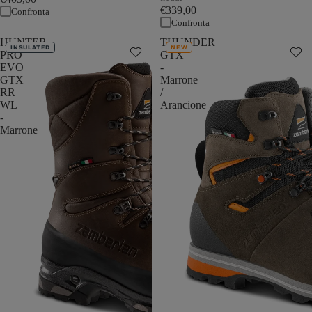
€339,00
Confronta
Confronta
HUNTER
THUNDER
INSULATED
NEW
PRO
GTX
EVO
-
GTX
Marrone
RR
/
WL
Arancione
-
Marrone