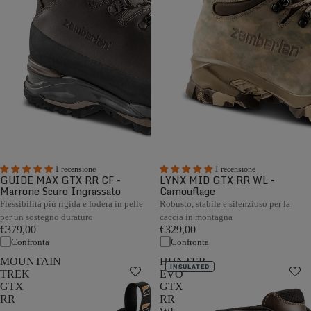
1 recensione
1 recensione
GUIDE MAX GTX RR CF -
LYNX MID GTX RR WL -
Marrone Scuro Ingrassato
Camouflage
Flessibilità più rigida e fodera in pelle
Robusto, stabile e silenzioso per la
per un sostegno duraturo
caccia in montagna
€379,00
€329,00
Confronta
Confronta
MOUNTAIN
HUNTER
INSULATED
TREK
EVO
GTX
GTX
RR
RR