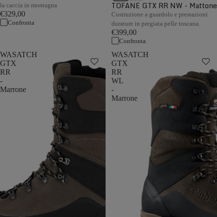
TOFANE GTX RR NW - Mattone
la caccia in montagna
€329,00
Costruzione a guardolo e prestazioni
Confronta
durature in pregiata pelle toscana.
€399,00
Confronta
WASATCH
WASATCH
GTX
GTX
RR
RR
-
WL
Marrone
-
Marrone