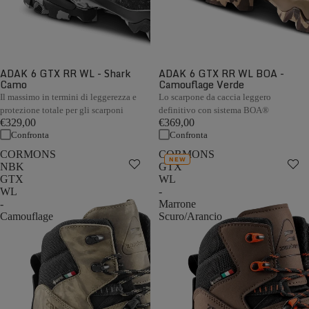
ADAK 6 GTX RR WL - Shark
ADAK 6 GTX RR WL BOA -
Camo
Camouflage Verde
Il massimo in termini di leggerezza e
Lo scarpone da caccia leggero
protezione totale per gli scarponi
definitivo con sistema BOA®
€329,00
€369,00
Confronta
Confronta
CORMONS
CORMONS
NEW
NBK
GTX
GTX
WL
WL
-
-
Marrone
Camouflage
Scuro/Arancio