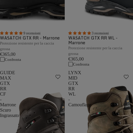
9 recensioni
3 recensioni
WASATCH GTX RR - Marrone
WASATCH GTX RR WL -
Marrone
Protezione resistente per la caccia
Protezione resistente per la caccia
grossa
grossa
€365,00
€365,00
Confronta
Confronta
GUIDE
LYNX
MAX
MID
GTX
GTX
RR
RR
CF
WL
-
-
Marrone
Camouflage
Scuro
Ingrassato