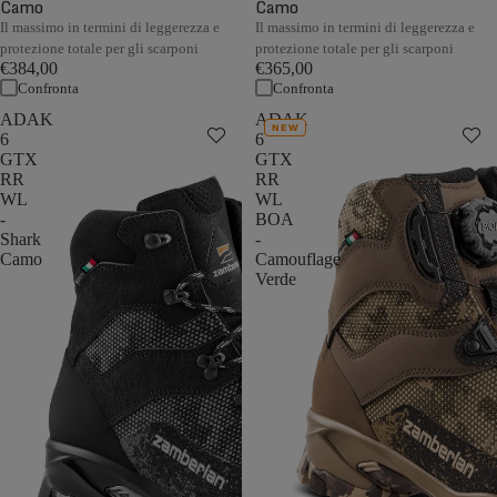
Camo
Camo
Il massimo in termini di leggerezza e
Il massimo in termini di leggerezza e
protezione totale per gli scarponi
protezione totale per gli scarponi
€384,00
€365,00
Confronta
Confronta
ADAK
ADAK
NEW
6
6
GTX
GTX
RR
RR
WL
WL
-
BOA
Shark
-
Camo
Camouflage
Verde