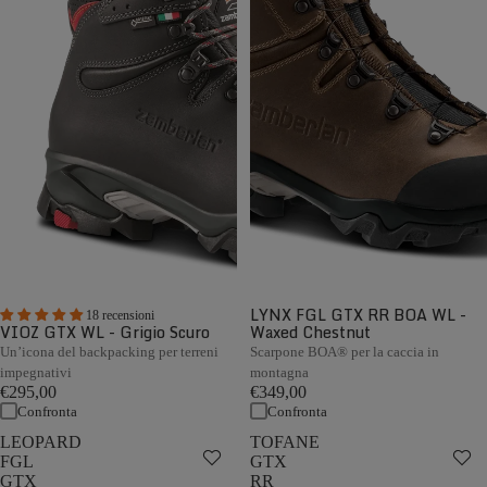
LYNX FGL GTX RR BOA WL -
18 recensioni
VIOZ GTX WL - Grigio Scuro
Waxed Chestnut
Un’icona del backpacking per terreni
Scarpone BOA® per la caccia in
impegnativi
montagna
€295,00
€349,00
Confronta
Confronta
LEOPARD
TOFANE
FGL
GTX
GTX
RR