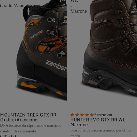
-
WL
Grafite/Arancione
-
Marrone
MOUNTAIN TREK GTX RR -
6 recensioni
Grafite/Arancione
HUNTER EVO GTX RR WL -
Marrone
DNA tecnico da alpinismo e massimo
Scarpone da caccia termico per climi
comfort di camminata
freddi
€405,00