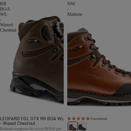
RR
NW
BOA
-
WL
Mattone
-
Waxed
Chestnut
LEOPARD FGL GTX RR BOA WL
9 recensioni
- Waxed Chestnut
Robusto scarpone da caccia BOA® per