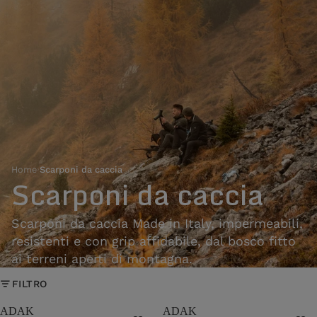
Home
›
Scarponi da caccia
Scarponi da caccia
Scarponi da caccia Made in Italy, impermeabili,
resistenti e con grip affidabile, dal bosco fitto
ai terreni aperti di montagna.
FILTRO
ADAK
ADAK