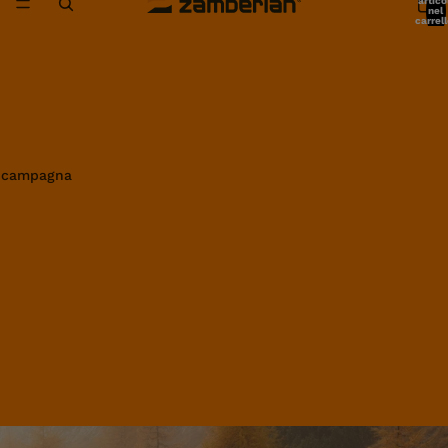
artico
nel
carrell
0
in campagna