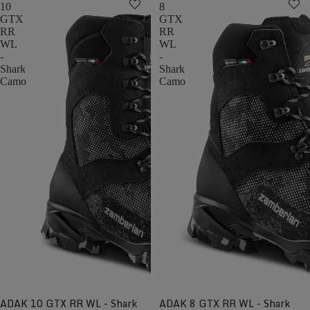
10
8
GTX
GTX
RR
RR
WL
WL
-
-
Shark
Shark
Camo
Camo
ADAK 10 GTX RR WL - Shark
ADAK 8 GTX RR WL - Shark