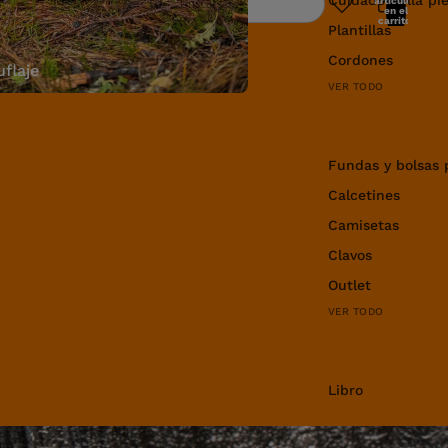
artículos
Buscar
en el
carrito:
Plantillas
0
Cordones
flaje
VER TODO
Equipamiento y 
Fundas y bolsas 
Calcetines
Camisetas
Clavos
Outlet
VER TODO
Libro
Libro