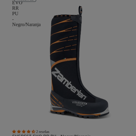
EVO
RR
PU
-
Negro/Naranja
2 reseñas