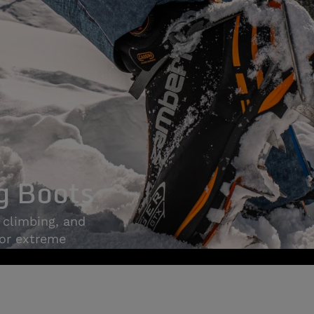
g Boots
 climbing, and
for extreme