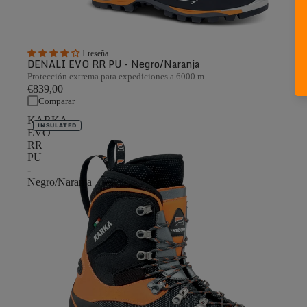
1 reseña
DENALI EVO RR PU - Negro/Naranja
Protección extrema para expediciones a 6000 m
€839,00
Comparar
KARKA
INSULATED
EVO
RR
PU
-
Negro/Naranja