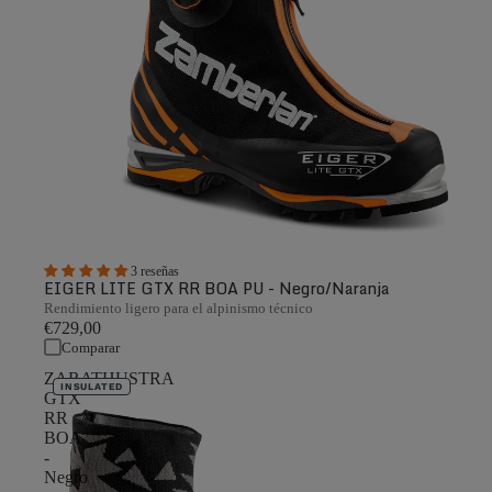
3 reseñas
EIGER LITE GTX RR BOA PU - Negro/Naranja
Rendimiento ligero para el alpinismo técnico
€729,00
Comparar
ZARATHUSTRA
INSULATED
GTX
RR
BOA
-
Negro