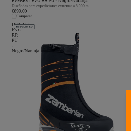
EVEREST EVO RR PU - Negro/Naranja
Diseñadas para expediciones extremas a 8.000 m
€899,00
Comparar
DENALI
INSULATED
EVO
RR
PU
-
Negro/Naranja