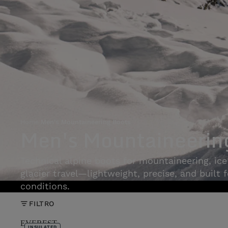
Home
›
Men's Mountaineering Boots
Men's Mountaineerin
Technical alpine boots for mountaineering, ice
glacier travel—lightweight, precise, and built 
conditions.
FILTRO
EVEREST
INSULATED