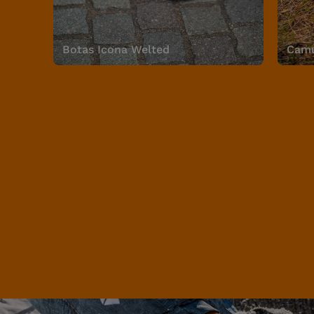
Botas Icona Welted
Camu