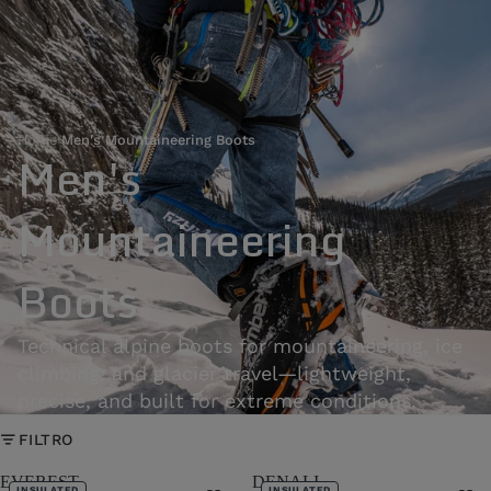
Home
›
Men's Mountaineering Boots
Men's
Mountaineering
Boots
Technical alpine boots for mountaineering, ice
climbing, and glacier travel—lightweight,
precise, and built for extreme conditions.
FILTRO
EVEREST
DENALI
INSULATED
INSULATED