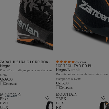
ZARATHUSTRA GTX RR BOA -
2 reseñas
Negro
ICE TECH EVO RR PU -
Negro/Naranja
Precisión ultraligera para la escalada en
Botas técnicas de escalada en hielo con
hielo
crampones D-Lynx
€639,00
€615,00
Comparar
Comparar
MOUNTAIN
MOUNTAIN
INSULATED
PRO
TREK
EVO
GTX
GTX
RR