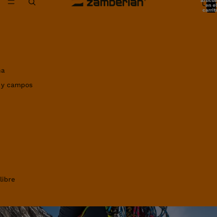
artícul
en el
carrit
0
ña
 y campos
libre