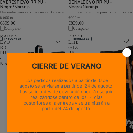
EVEREST EVO RR PU -
DENALI EVO RR PU -
Negro/Naranja
Negro/Naranja
Diseñadas para expediciones extremas a
Protección extrema para expediciones a
8.000 m
6000 m
€899,00
€839,00
Comparar
Comparar
KARKA
EIGER
INSULATED
INSULATED
EVO
LITE
RR
GTX
PU
RR
-
BOA
Negro/Naranja
PU
-
Negro/Naranja