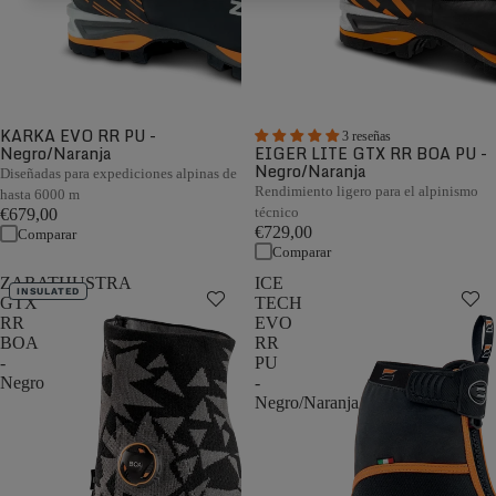
KARKA EVO RR PU -
3 reseñas
Negro/Naranja
EIGER LITE GTX RR BOA PU -
Negro/Naranja
Diseñadas para expediciones alpinas de
Rendimiento ligero para el alpinismo
hasta 6000 m
técnico
€679,00
€729,00
Comparar
Comparar
ZARATHUSTRA
ICE
INSULATED
GTX
TECH
RR
EVO
BOA
RR
-
PU
Negro
-
Negro/Naranja