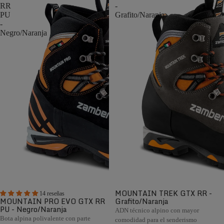
RR
-
PU
Grafito/Naranja
-
Negro/Naranja
MOUNTAIN TREK GTX RR -
14 reseñas
MOUNTAIN PRO EVO GTX RR
Grafito/Naranja
PU - Negro/Naranja
ADN técnico alpino con mayor
Bota alpina polivalente con parte
comodidad para el senderismo