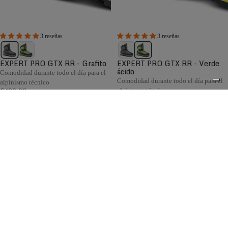
3 reseñas
3 reseñas
EXPERT PRO GTX RR - Grafito
EXPERT PRO GTX RR - Verde
ácido
Comodidad durante todo el día para el
Comodidad durante todo el día para el
alpinismo técnico
alpinismo técnico
€409,00
€409,00
Comparar
Comparar
Bred high in the mountains of the Piccole Dolomiti,
Zamberlan’s men's alpine boot collection is made for
0
mountain summits and open horizons. Defined by class-
leading lightweight designs, patented BOA®
implementations, technical features, and precision fits,
Zamberlan alpine boots excel for mountaineering, glacier
travel, ice climbing and dry-tooling.
Envío gratuito en pedidos superiores a 150 €
Italian Design since 1929