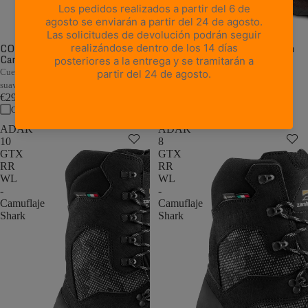
CORMONS NBK GTX WL -
CORMONS GTX WL - Marrón
Camuflaje
oscuro/Naranja
€249,00
Cuero nobuk de camuflaje con flexión
Comparar
suave y horma ancha
€299,00
Comparar
ADAK
ADAK
10
8
GTX
GTX
RR
RR
WL
WL
-
-
Camuflaje
Camuflaje
Shark
Shark