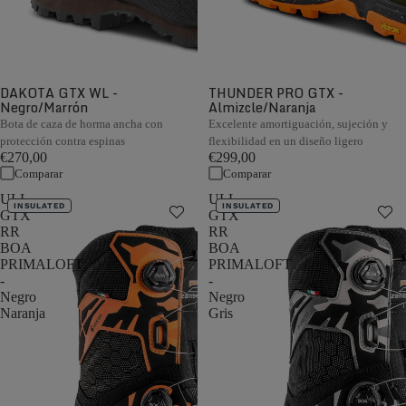
DAKOTA GTX WL -
THUNDER PRO GTX -
Negro/Marrón
Almizcle/Naranja
Bota de caza de horma ancha con
Excelente amortiguación, sujeción y
protección contra espinas
flexibilidad en un diseño ligero
€270,00
€299,00
Comparar
Comparar
ULL
ULL
INSULATED
INSULATED
GTX
GTX
RR
RR
BOA
BOA
PRIMALOFT
PRIMALOFT
-
-
Negro
Negro
Naranja
Gris