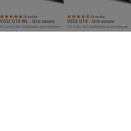
18 reseñas
10 reseñas
VIOZ GTX WL - Gris oscuro
VIOZ GTX - Gris oscuro
Un icono del senderismo para terrenos
Un icono del senderismo para terrenos
accidentados
accidentados
€295,00
€295,00
Comparar
Comparar
Zamberlan's Hunting Boots collection brings decades of
Italian bootmaking expertise to the field. Built for
0
mountain, hill, and flatland hunting environments, every
model combines ruggedness, comfort, and waterproofing —
featuring GORE-TEX lining, Vibram® outsoles, and a Wide
Last option for hunters who need extra volume and
comfort.
Envío gratuito en pedidos superiores a 150 €
Italian Design since 1929
Devoluciones fáciles en 14 días
Obtén ayuda