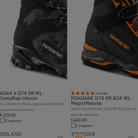
ADAK 6 GTX RR WL -
1 reseña
Camuflaje tiburón
RONDANE GTX RR BOA WL -
Negro/Naranja
Lo último en botas ligeras que ofrecen
Ajuste de precisión Dual BOA® para la
una protección total
caza de montaña
€329,00
€449,00
Comparar
Comparar
SEILAND
THUNDER
NEW