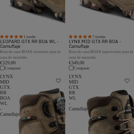
1 reseña
7 reseñas
LEOPARD GTX RR BOA WL -
LYNX MID GTX RR BOA -
Camuflaje
Camuflaje
Bota de caza BOA® resistente para la
Bota de caza BOA® superventas para la
caza de montaña
caza de montaña
€329,00
€349,00
Comparar
Comparar
LYNX
LYNX
MID
MID
GTX
GTX
RR
RR
BOA
WL
WL
-
-
Camuflaje
Camuflaje