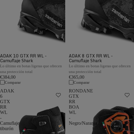
ADAK 10 GTX RR WL -
ADAK 8 GTX RR WL -
Camuflaje Shark
Camuflaje Shark
Lo último en botas ligeras que ofrecen
Lo último en botas ligeras que ofrecen
una protección total
una protección total
€384,00
€365,00
Comparar
Comparar
ADAK
RONDANE
6
GTX
GTX
RR
RR
BOA
WL
WL
-
-
Camuflaje
Negro/Naranja
tiburón