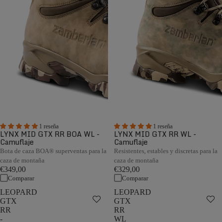
1 reseña
1 reseña
LYNX MID GTX RR BOA WL -
LYNX MID GTX RR WL -
Camuflaje
Camuflaje
Bota de caza BOA® superventas para la
Resistentes, estables y discretas para la
caza de montaña
caza de montaña
€349,00
€329,00
Comparar
Comparar
LEOPARD
LEOPARD
GTX
GTX
RR
RR
-
WL