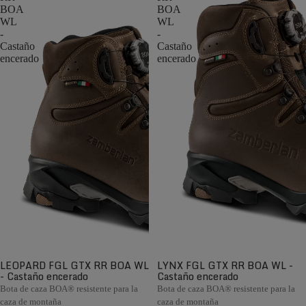
BOA
BOA
WL
WL
-
-
Castaño
Castaño
encerado
encerado
LEOPARD FGL GTX RR BOA WL
LYNX FGL GTX RR BOA WL -
- Castaño encerado
Castaño encerado
Bota de caza BOA® resistente para la
Bota de caza BOA® resistente para la
caza de montaña
caza de montaña