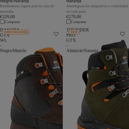
Negro/Naranja
Naranja
Rendimiento ligero para la caza de
Amortiguación adaptativa y estabilidad
montaña
en cada paso
€329,00
€279,00
Comparar
Comparar
DAKOTA
THUNDER
ARRIVING SOON
NEW
GTX
PRO
WL
GTX
-
-
Negro/Marrón
Almizcle/Naranja