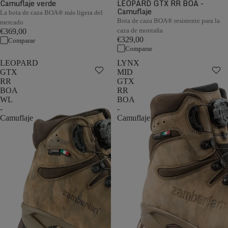
Camuflaje verde
LEOPARD GTX RR BOA -
Camuflaje
La bota de caza BOA® más ligera del
Bota de caza BOA® resistente para la
mercado
caza de montaña
€369,00
€329,00
Comparar
Comparar
LEOPARD
LYNX
GTX
MID
RR
GTX
BOA
RR
WL
BOA
-
-
Camuflaje
Camuflaje